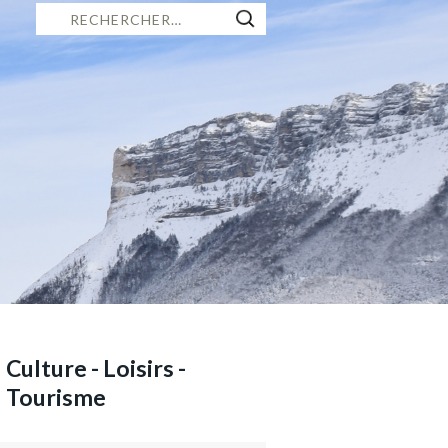
Rechercher :
itière
 vous
rces,
Culture - Loisirs -
Tourisme