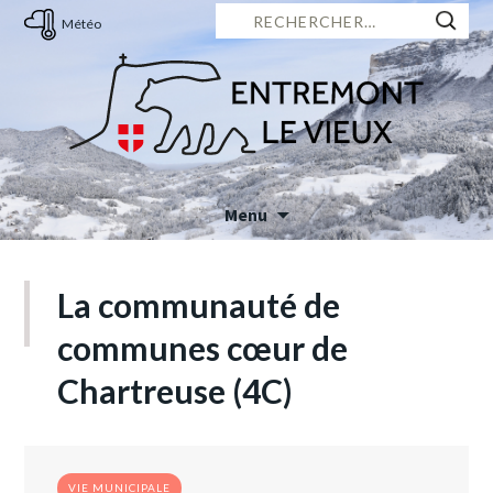
Rechercher :
Météo
Menu
Skip
to
La communauté de
content
communes cœur de
Chartreuse (4C)
VIE MUNICIPALE