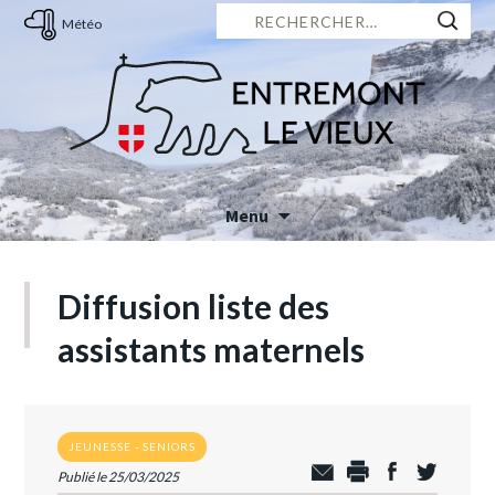
Rechercher :
Météo
Menu
Skip
to
Diffusion liste des
content
assistants maternels
JEUNESSE - SENIORS
Publié le 25/03/2025